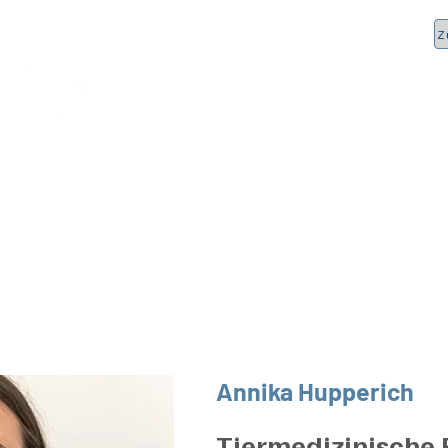
Z
uns
Leistungen
Notdienst
Versicherungen
Karr
Annika Hupperich
Tiermedizinische 