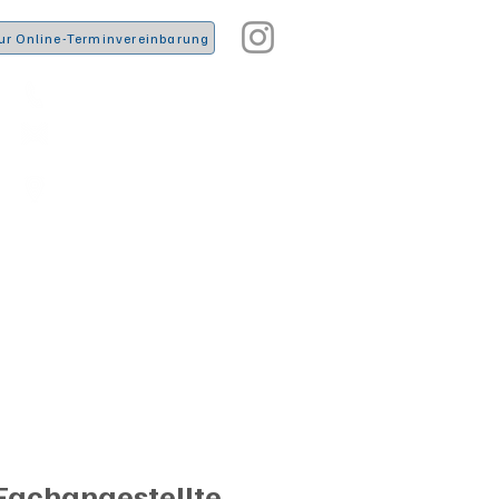
ur Online-Terminvereinbarung
Tel. 02266-5580
info@kleintierpraxis-am-
falkenhof.de
Lingenbach 2, 51789 Lindlar
iere
News & Infos
More
Fachangestellte