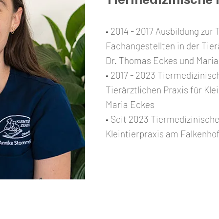
• 2014 - 2017 Ausbildung zur
Fachangestellten in der Tierä
Dr. Thomas Eckes und Maria
• 2017 - 2023 Tiermedizinisc
Tierärztlichen Praxis für Kl
Maria Eckes
• Seit 2023 Tiermedizinische
Kleintierpraxis am Falkenho