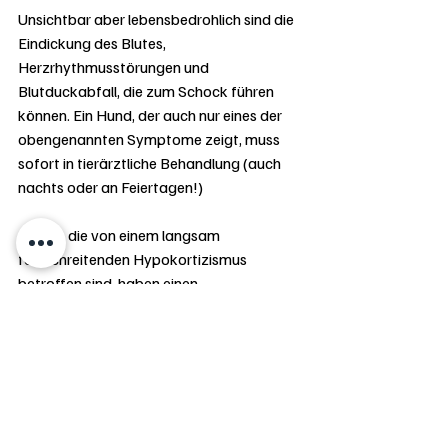
Unsichtbar aber lebensbedrohlich sind die 
Eindickung des Blutes, 
Herzrhythmusstörungen und 
Blutduckabfall, die zum Schock führen 
können. Ein Hund, der auch nur eines der 
obengenannten Symptome zeigt, muss 
sofort in tierärztliche Behandlung (auch 
nachts oder an Feiertagen!)
Hunde, die von einem langsam 
fortschreitenden Hypokortizismus 
betroffen sind, haben einen 
wechselhaften Appetit, erbrechen sich ab 
und an, leiden unter Durchfällen und / oder 
blutigem Stuhl (z. T. als „Teerkot“), wirken 
teilnahmslos und schwach z. T. zittrig, 
trinken viel und haben manchmal 
Bauchschmerzen. In Stresssituationen 