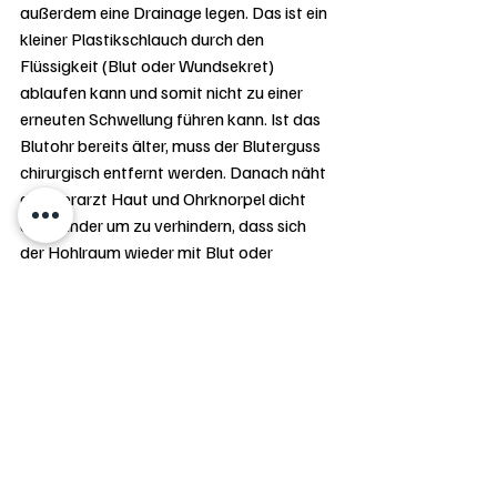
außerdem eine Drainage legen. Das ist ein 
kleiner Plastikschlauch durch den 
Flüssigkeit (Blut oder Wundsekret) 
ablaufen kann und somit nicht zu einer 
erneuten Schwellung führen kann. Ist das 
Blutohr bereits älter, muss der Bluterguss 
chirurgisch entfernt werden. Danach näht 
der Tierarzt Haut und Ohrknorpel dicht 
aneinander um zu verhindern, dass sich 
der Hohlraum wieder mit Blut oder 
Wundsekret füllt.
Damit es nicht zu Infektionen kommt, 
erhält der Hund außerdem gegebenenfalls 
Antibiotika.
Bei allen auftauchenden Fragen wenden 
Sie sich an uns – wir beantworten sie 
gerne.