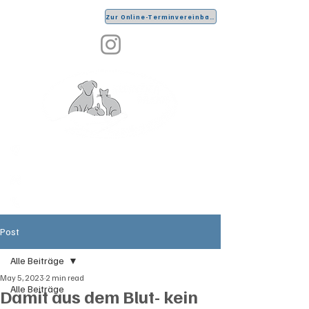
Zur Online-Terminvereinbarung
Lingenbach 2, 51789 Lindlar
info@kleintierpraxis-am-
falkenhof.de
Tel. 02266-5580
Post
Alle Beiträge
May 5, 2023
2 min read
Alle Beiträge
Damit aus dem Blut- kein